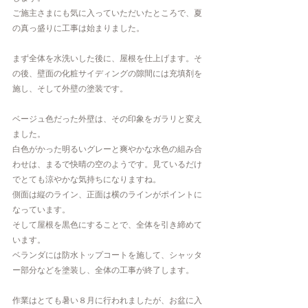
ご施主さまにも気に入っていただいたところで、夏
の真っ盛りに工事は始まりました。
まず全体を水洗いした後に、屋根を仕上げます。そ
の後、壁面の化粧サイディングの隙間には充填剤を
施し、そして外壁の塗装です。
ベージュ色だった外壁は、その印象をガラリと変え
ました。
白色がかった明るいグレーと爽やかな水色の組み合
わせは、まるで快晴の空のようです。見ているだけ
でとても涼やかな気持ちになりますね。  
側面は縦のライン、正面は横のラインがポイントに
なっています。
そして屋根を黒色にすることで、全体を引き締めて
います。
ベランダには防水トップコートを施して、シャッタ
ー部分などを塗装し、全体の工事が終了します。
作業はとても暑い８月に行われましたが、お盆に入