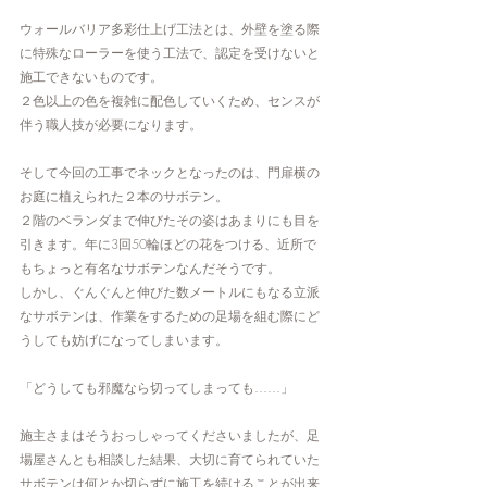
ウォールバリア多彩仕上げ工法とは、外壁を塗る際
に特殊なローラーを使う工法で、認定を受けないと
施工できないものです。
２色以上の色を複雑に配色していくため、センスが
伴う職人技が必要になります。
そして今回の工事でネックとなったのは、門扉横の
お庭に植えられた２本のサボテン。
２階のベランダまで伸びたその姿はあまりにも目を
引きます。年に3回50輪ほどの花をつける、近所で
もちょっと有名なサボテンなんだそうです。
しかし、ぐんぐんと伸びた数メートルにもなる立派
なサボテンは、作業をするための足場を組む際にど
うしても妨げになってしまいます。
「どうしても邪魔なら切ってしまっても……」
施主さまはそうおっしゃってくださいましたが、足
場屋さんとも相談した結果、大切に育てられていた
サボテンは何とか切らずに施工を続けることが出来