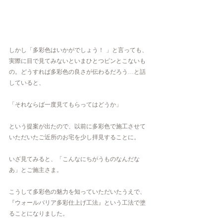
しかし「多彩色はいかがでしょう！ 」と言っても、
実際に目で見てみないといまひとつピンとこないも
の。どうすれば多彩色の良さが伝わるだろう…と話
していると、
「それならば一度見てもらってはどうか」
という提案が出たので、以前に多彩色で施工させて
いただいたご近所のお宅を少し拝見することに。
いざ見てみると、「こんなにちがうものなんだな
あ」とご施主さま。
こうして多彩色の魅力を知っていただいたうえで、
『ウォールバリア多彩仕上げ工法』という工法で塗
ることになりました。