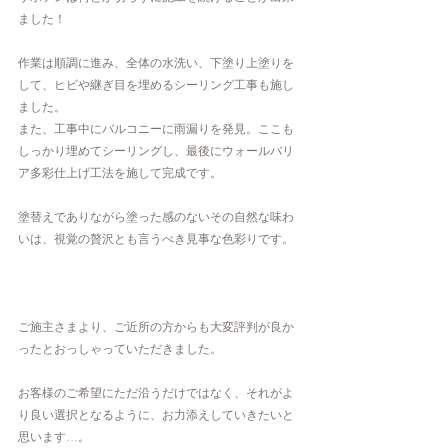
ました！
作業は順調に進み、全体の水洗い、下塗り上塗りを
して、ヒビや継ぎ目を埋めるシーリング工事も施し
ました。
また、工事中にバルコニーに雨漏りを発見。ここも
しっかり埋めてシーリングし、最後にウォールバリ
ア多彩仕上げ工法を施して完成です。
塗替えでありながら塗った感のないその自然な味わ
いは、視覚の贅沢とも言うべき見事な色彩りです。
ご施主さまより、ご近所の方からも大変評判が良か
ったとおっしゃっていただきました。
お客様のご希望にただ沿うだけではなく、それがよ
り良い選択となるように、お力添えしていきたいと
思います…。