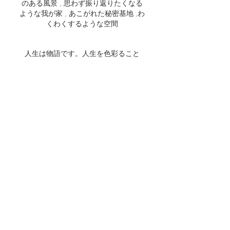
のある風景 , 思わず振り返りたくなる
ような我が家 , あこがれた秘密基地 ,わ
くわくするような空間
人生は物語です。人生を色彩ること
で、描けるストーリーがあります。
あなたやあなたの大切な人の人生に、
色彩りを添えてみませんか？
素敵な物語を紡いでいけることを、心
より楽しみにしております。
埼玉県川口市安行原638番地